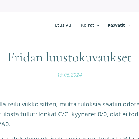
Etusivu
Koirat
Kasvatit
Fridan luustokuvaukset
19.05.2024
lla reilu viikko sitten, mutta tuloksia saatiin odot
ulosta tullut; lonkat C/C, kyynäret 0/0, olat ei tod
VA0.
sa etukäteen olisin itse veikannut lonkista B:tä,