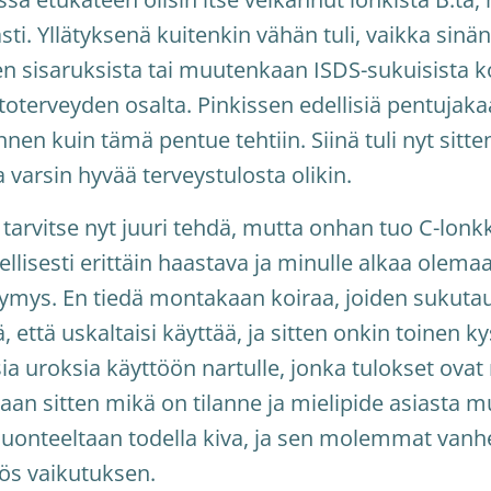
asti. Yllätyksenä kuitenkin vähän tuli, vaikka sin
en sisaruksista tai muutenkaan ISDS-sukuisista koi
toterveyden osalta. Pinkissen edellisiä pentujakaa
nnen kuin tämä pentue tehtiin. Siinä tuli nyt sitten
 varsin hyvää terveystulosta olikin.
 tarvitse nyt juuri tehdä, mutta onhan tuo C-lonk
llisesti erittäin haastava ja minulle alkaa olemaa
ymys. En tiedä montakaan koiraa, joiden sukuta
ä, että uskaltaisi käyttää, ja sitten onkin toinen k
sia uroksia käyttöön nartulle, jonka tulokset ovat
aan sitten mikä on tilanne ja mielipide asiasta
 luonteeltaan todella kiva, ja sen molemmat van
yös vaikutuksen.