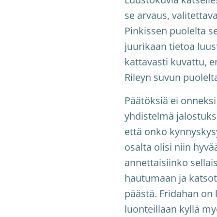
se arvaus, valitettav
Pinkissen puolelta s
juurikaan tietoa luus
kattavasti kuvattu, e
Rileyn suvun puolelta
Päätöksiä ei onneksi
yhdistelmä jalostukse
että onko kynnyskys
osalta olisi niin hyvä
annettaisiinko sellai
hautumaan ja katsot
päästä. Fridahan on
luonteillaan kyllä m