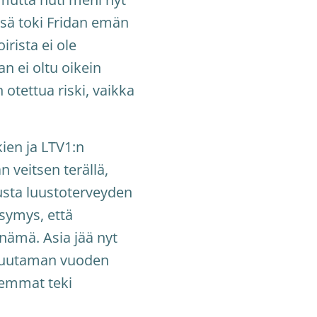
änsä toki Fridan emän
rista ei ole
n ei oltu oikein
 otettua riski, vaikka
kien ja LTV1:n
n veitsen terällä,
usta luustoterveyden
ysymys, että
 nämä. Asia jää nyt
 muutaman vuoden
hemmat teki