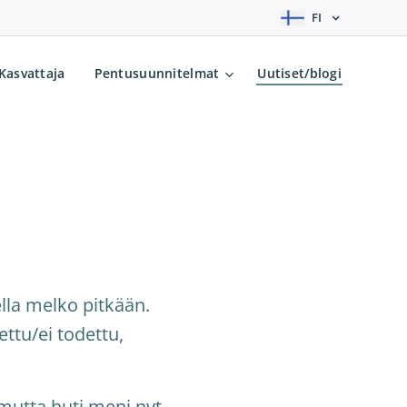
FI
Kasvattaja
Pentusuunnitelmat
Uutiset/blogi
ella melko pitkään.
ettu/ei todettu,
 mutta huti meni nyt