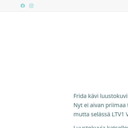
Frida kävi luustokuvi
Nyt ei aivan priimaa t
mutta selässä LTV1 
Luustokuvia katselles