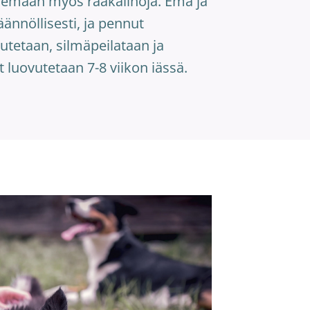
lemaan myös raakalihoja. Emä ja
nnöllisesti, ja pennut
utetaan, silmäpeilataan ja
 luovutetaan 7-8 viikon iässä.