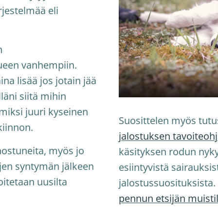
rjestelmää eli
n
ueen vanhempiin.
na lisää jos jotain jää
läni siitä mihin
miksi juuri kyseinen
Suosittelen myös tut
kiinnon.
jalostuksen tavoiteoh
nostuneita, myös jo
käsityksen rodun nyky
jen syntymän jälkeen
esiintyvistä sairauksi
itetaan uusilta
jalostussuosituksista.
pennun etsijän muistil