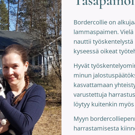
Tasapainol
Bordercollie on alkuj
lammaspaimen. Vielä 
nauttii työskentelystä
kyseessä oikeat työte
Hyvät työskentelyomi
minun jalostuspäätöks
kasvattamaan yhteisty
varustettuja harrastu
löytyy kuitenkin myös
Myyn bordercolliepenn
harrastamisesta kiinno