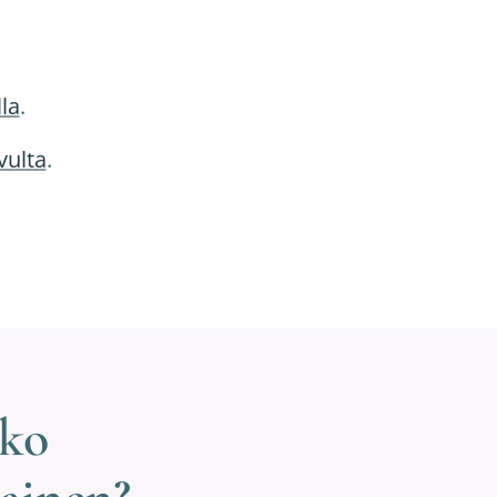
la
.
vulta
.
ako