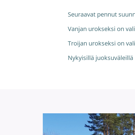
Seuraavat pennut suunnitt
Vanjan urokseksi on vali
Troijan urokseksi on val
Nykyisillä juoksuväleill