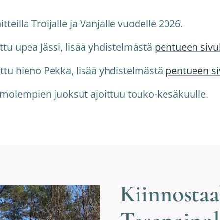
eilla Troijalle ja Vanjalle vuodelle 2026.
ttu upea Jässi, lisää yhdistelmästä
pentueen sivul
ittu hieno Pekka, lisää yhdistelmästä
pentueen si
ä molempien juoksut ajoittuu touko-kesäkuulle.
Kiinnosta