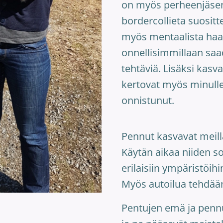
on myös perheenjäsen.
bordercollieta suositt
myös mentaalista haas
onnellisimmillaan saa
tehtäviä. Lisäksi kas
kertovat myös minulle 
onnistunut.
Pennut kasvavat meil
Käytän aikaa niiden s
erilaisiin ympäristöihin
Myös autoilua tehdään
Pentujen emä ja pennu