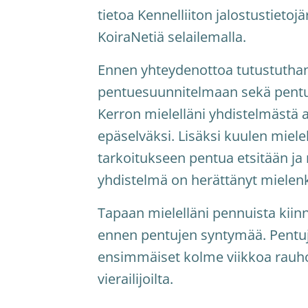
tietoa Kennelliiton jalostustietojä
KoiraNetiä selailemalla.
Ennen yhteydenottoa tutustutha
pentuesuunnitelmaan sekä pent
Kerron mielelläni yhdistelmästä ai
epäselväksi. Lisäksi kuulen mielel
tarkoitukseen pentua etsitään ja 
yhdistelmä on herättänyt mielen
Tapaan mielelläni pennuista kiin
ennen pentujen syntymää. Pentu
ensimmäiset kolme viikkoa rauho
vierailijoilta.