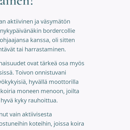
ainen?
aan aktiivinen ja väsymätön
nykypäivänäkin bordercollie
 ohjaajansa kanssa, oli sitten
htävät tai harrastaminen.
naisuudet ovat tärkeä osa myös
issä. Toivon onnistuvani
ökykyisiä, hyvällä moottorilla
skoiria moneen menoon, joilta
 hyvä kyky rauhoittua.
ut vain aktiivisesta
stuneihin koteihin, joissa koira