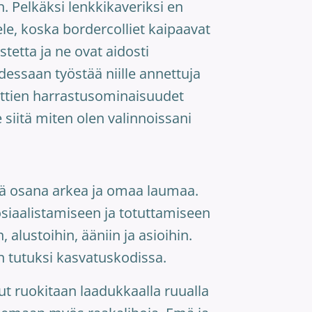
 Pelkäksi lenkkikaveriksi en
ele, koska bordercolliet kaipaavat
tetta ja ne ovat aidosti
dessaan työstää niille annettuja
vattien harrastusominaisuudet
siitä miten olen valinnoissani
lä osana arkea ja omaa laumaa.
osiaalistamiseen ja totuttamiseen
, alustoihin, ääniin ja asioihin.
 tutuksi kasvatuskodissa.
t ruokitaan laadukkaalla ruualla