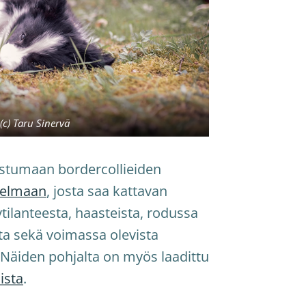
(c) Taru Sinervä
ustumaan bordercollieiden
jelmaan
, josta saa kattavan
tilanteesta, haasteista, rodussa
sta sekä voimassa olevista
 Näiden pohjalta on myös laadittu
ista
.