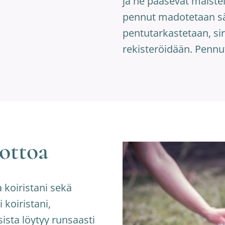
ja ne pääsevät maiste
pennut madotetaan sää
pentutarkastetaan, sir
rekisteröidään. Pennut
ottoa
a koiristani sekä
 koiristani,
ista löytyy runsaasti