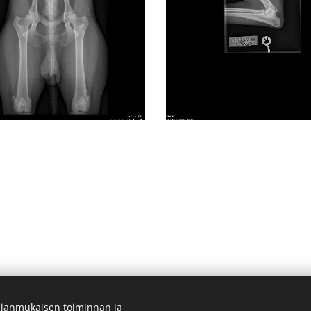
ianmukaisen toiminnan ja
ään.