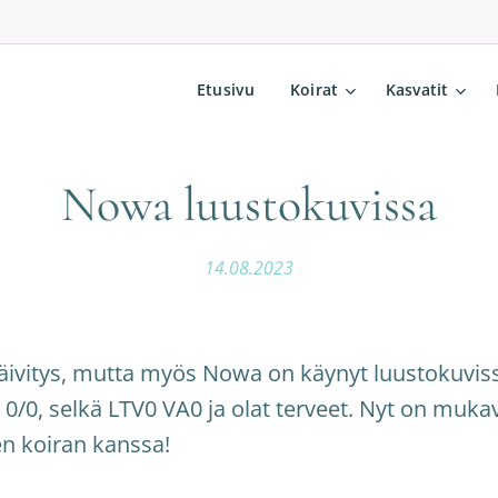
Etusivu
Koirat
Kasvatit
Nowa luustokuvissa
14.08.2023
äivitys, mutta myös Nowa on käynyt luustokuviss
 0/0, selkä LTV0 VA0 ja olat terveet. Nyt on muka
en koiran kanssa!