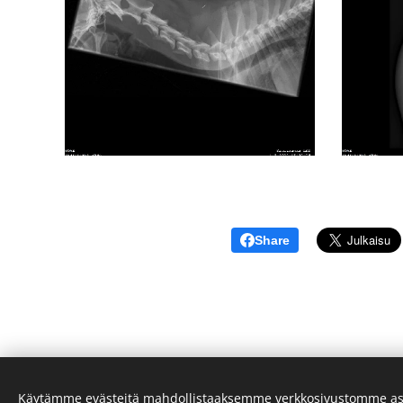
Share
Käytämme evästeitä mahdollistaaksemme verkkosivustomme as
© 2022 kennel Tasapainon
.
Kaikki oikeudet pidätet