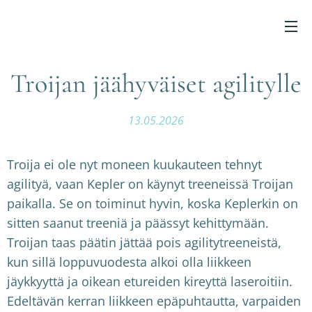
Troijan jäähyväiset agilitylle
13.05.2026
Troija ei ole nyt moneen kuukauteen tehnyt
agilityä, vaan Kepler on käynyt treeneissä Troijan
paikalla. Se on toiminut hyvin, koska Keplerkin on
sitten saanut treeniä ja päässyt kehittymään.
Troijan taas päätin jättää pois agilitytreeneistä,
kun sillä loppuvuodesta alkoi olla liikkeen
jäykkyyttä ja oikean etureiden kireyttä laseroitiin.
Edeltävän kerran liikkeen epäpuhtautta, varpaiden