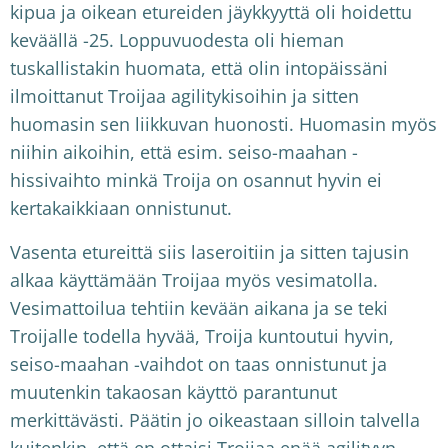
kipua ja oikean etureiden jäykkyyttä oli hoidettu
keväällä -25. Loppuvuodesta oli hieman
tuskallistakin huomata, että olin intopäissäni
ilmoittanut Troijaa agilitykisoihin ja sitten
huomasin sen liikkuvan huonosti. Huomasin myös
niihin aikoihin, että esim. seiso-maahan -
hissivaihto minkä Troija on osannut hyvin ei
kertakaikkiaan onnistunut.
Vasenta etureittä siis laseroitiin ja sitten tajusin
alkaa käyttämään Troijaa myös vesimatolla.
Vesimattoilua tehtiin kevään aikana ja se teki
Troijalle todella hyvää, Troija kuntoutui hyvin,
seiso-maahan -vaihdot on taas onnistunut ja
muutenkin takaosan käyttö parantunut
merkittävästi. Päätin jo oikeastaan silloin talvella