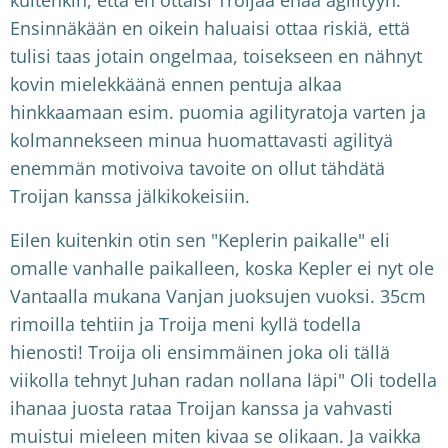
kuitenkin, että en ottaisi Troijaa enää agilityyn.
Ensinnäkään en oikein haluaisi ottaa riskiä, että
tulisi taas jotain ongelmaa, toisekseen en nähnyt
kovin mielekkäänä ennen pentuja alkaa
hinkkaamaan esim. puomia agilityratoja varten ja
kolmannekseen minua huomattavasti agilityä
enemmän motivoiva tavoite on ollut tähdätä
Troijan kanssa jälkikokeisiin.
Eilen kuitenkin otin sen "Keplerin paikalle" eli
omalle vanhalle paikalleen, koska Kepler ei nyt ole
Vantaalla mukana Vanjan juoksujen vuoksi. 35cm
rimoilla tehtiin ja Troija meni kyllä todella
hienosti! Troija oli ensimmäinen joka oli tällä
viikolla tehnyt Juhan radan nollana läpi" Oli todella
ihanaa juosta rataa Troijan kanssa ja vahvasti
muistui mieleen miten kivaa se olikaan. Ja vaikka