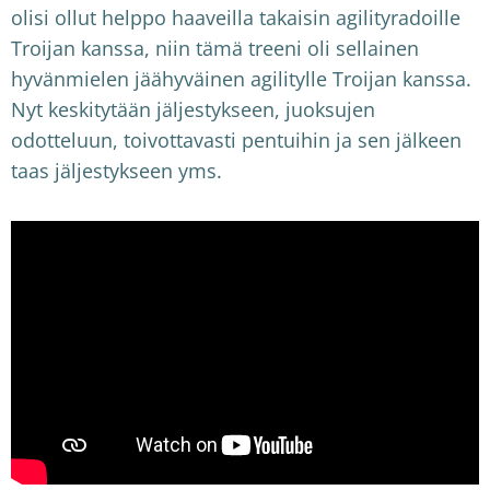
olisi ollut helppo haaveilla takaisin agilityradoille
Troijan kanssa, niin tämä treeni oli sellainen
hyvänmielen jäähyväinen agilitylle Troijan kanssa.
Nyt keskitytään jäljestykseen, juoksujen
odotteluun, toivottavasti pentuihin ja sen jälkeen
taas jäljestykseen yms.