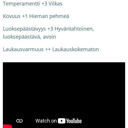
Temperamentti +3 Vilkas
Kovuus +1 Hieman pehmeä
Luoksepäästävyys +3 Hyväntahtoinen,
luoksepäästävä, avoin
Laukausvarmuus ++ Laukauskokematon