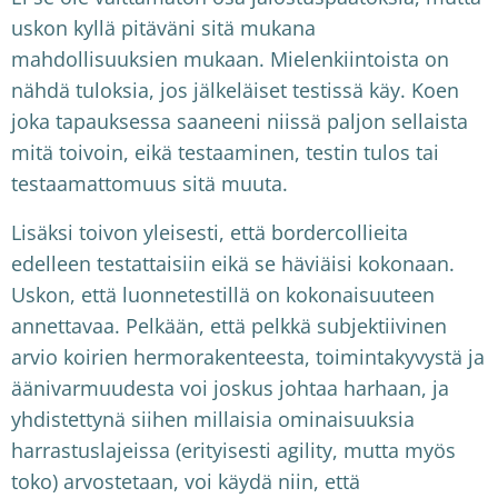
uskon kyllä pitäväni sitä mukana
mahdollisuuksien mukaan. Mielenkiintoista on
nähdä tuloksia, jos jälkeläiset testissä käy. Koen
joka tapauksessa saaneeni niissä paljon sellaista
mitä toivoin, eikä testaaminen, testin tulos tai
testaamattomuus sitä muuta.
Lisäksi toivon yleisesti, että bordercollieita
edelleen testattaisiin eikä se häviäisi kokonaan.
Uskon, että luonnetestillä on kokonaisuuteen
annettavaa. Pelkään, että pelkkä subjektiivinen
arvio koirien hermorakenteesta, toimintakyvystä ja
äänivarmuudesta voi joskus johtaa harhaan, ja
yhdistettynä siihen millaisia ominaisuuksia
harrastuslajeissa (erityisesti agility, mutta myös
toko) arvostetaan, voi käydä niin, että