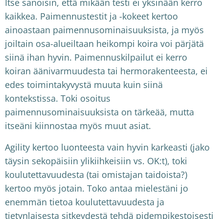
Itse sanoisin, että mikään testi ei yksinään kerro
kaikkea. Paimennustestit ja -kokeet kertoo
ainoastaan paimennusominaisuuksista, ja myös
joiltain osa-alueiltaan heikompi koira voi pärjätä
siinä ihan hyvin. Paimennuskilpailut ei kerro
koiran äänivarmuudesta tai hermorakenteesta, ei
edes toimintakyvystä muuta kuin siinä
kontekstissa. Toki osoitus
paimennusominaisuuksista on tärkeää, mutta
itseäni kiinnostaa myös muut asiat.
Agility kertoo luonteesta vain hyvin karkeasti (jako
täysin sekopäisiin ylikiihkeisiin vs. OK:t), toki
koulutettavuudesta (tai omistajan taidoista?)
kertoo myös jotain. Toko antaa mielestäni jo
enemmän tietoa koulutettavuudesta ja
tietynlaisesta sitkeydestä tehdä pidempikestoisesti