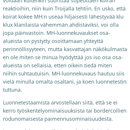
voidaan kuitenkin suorittaa sopeuttaen koiran
reaktioihin, niin kuin Troijalla tehtiin. En usko, että
koirat kokee MH:n useaa hiljaisesti lähestyvää klu
klux klanilaista vähemmän ahdistaviksi, voi olla
jopa päinvastoin. MH-luonnekuvaukset osa-
alueista on pystytty osoittamaan yhteyttä
perinnöllisyyteen, mutta kasvattajan näkökulmasta
en ole miten se minua hyödyttää jos iso osa osa-
alueista on sellaisia, etten oikein tiedä miten
niihin suhtautuisin. MH-luonnekuvaus hautuu siis
vielä minulla omalta osaltani, ja koen luonnetestin
tuttuna.
Luonnetestaamista arvostellaan siitä, että se ei
kerro työskentelyominaisuuksista tai bordercollien
rodunomaisesta paimennusominaisuudesta.