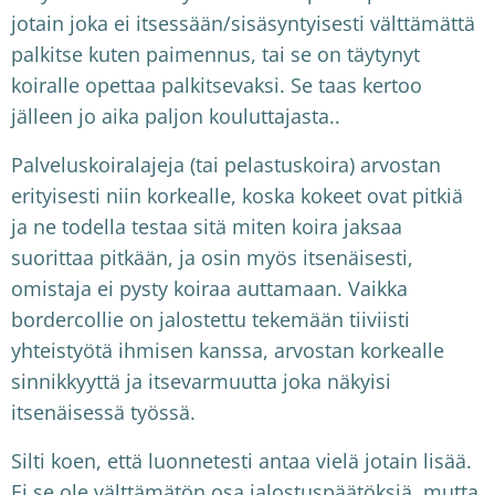
jotain joka ei itsessään/sisäsyntyisesti välttämättä
palkitse kuten paimennus, tai se on täytynyt
koiralle opettaa palkitsevaksi. Se taas kertoo
jälleen jo aika paljon kouluttajasta..
Palveluskoiralajeja (tai pelastuskoira) arvostan
erityisesti niin korkealle, koska kokeet ovat pitkiä
ja ne todella testaa sitä miten koira jaksaa
suorittaa pitkään, ja osin myös itsenäisesti,
omistaja ei pysty koiraa auttamaan. Vaikka
bordercollie on jalostettu tekemään tiiviisti
yhteistyötä ihmisen kanssa, arvostan korkealle
sinnikkyyttä ja itsevarmuutta joka näkyisi
itsenäisessä työssä.
Silti koen, että luonnetesti antaa vielä jotain lisää.
Ei se ole välttämätön osa jalostuspäätöksiä, mutta