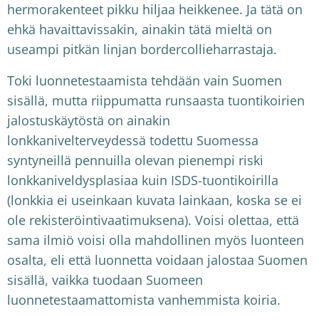
hermorakenteet pikku hiljaa heikkenee. Ja tätä on
ehkä havaittavissakin, ainakin tätä mieltä on
useampi pitkän linjan bordercollieharrastaja.
Toki luonnetestaamista tehdään vain Suomen
sisällä, mutta riippumatta runsaasta tuontikoirien
jalostuskäytöstä on ainakin
lonkkanivelterveydessä todettu Suomessa
syntyneillä pennuilla olevan pienempi riski
lonkkaniveldysplasiaa kuin ISDS-tuontikoirilla
(lonkkia ei useinkaan kuvata lainkaan, koska se ei
ole rekisteröintivaatimuksena). Voisi olettaa, että
sama ilmiö voisi olla mahdollinen myös luonteen
osalta, eli että luonnetta voidaan jalostaa Suomen
sisällä, vaikka tuodaan Suomeen
luonnetestaamattomista vanhemmista koiria.